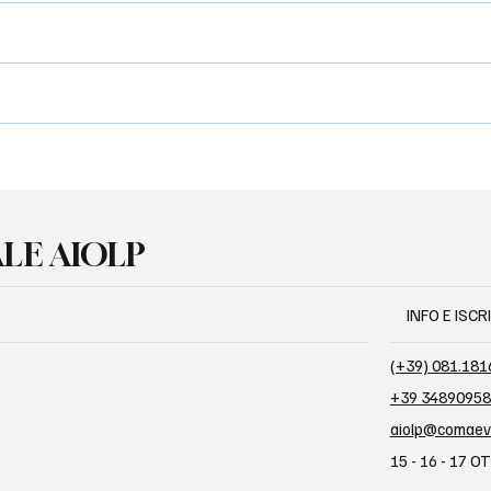
LE AIOLP
INFO E ISCR
(+39) 081.18
+39 3489095
aiolp@comaev
15 - 16 - 17 