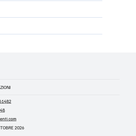
IZIONI
161482
848
enti.com
OTTOBRE 2026